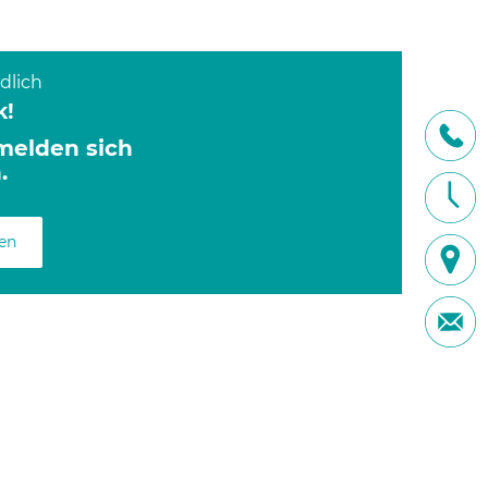
dlich
k!
melden sich
.
ren