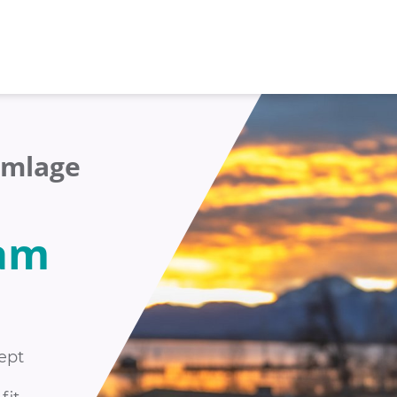
umlage
 am
ept