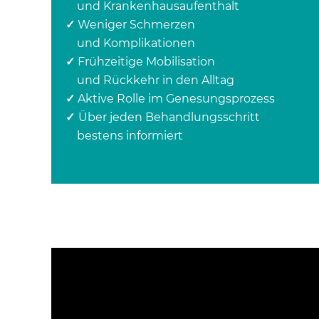
und Krankenhausaufenthalt
✓
Weniger Schmerzen
und Komplikationen
✓
Frühzeitige Mobilisation
und Rückkehr in den Alltag
✓
Aktive Rolle im Genesungsprozess
✓
Über jeden Behandlungsschritt
bestens informiert
YouTube