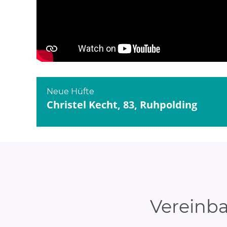
YouTube
aktivieren
Bei Klick wird dieses Video von YouTube bereitgestellt.
Datenschutzerklärung
Neue Hüfte
Christel Kecht, 83, Ruhpolding
Vereinba