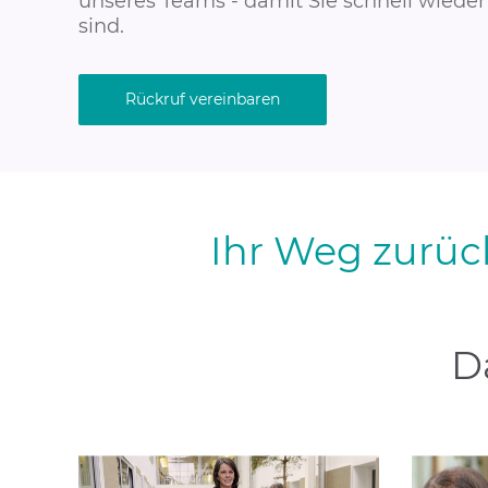
unseres Teams - damit Sie schnell wieder 
sind.
Rückruf vereinbaren
Ihr Weg zurüc
D