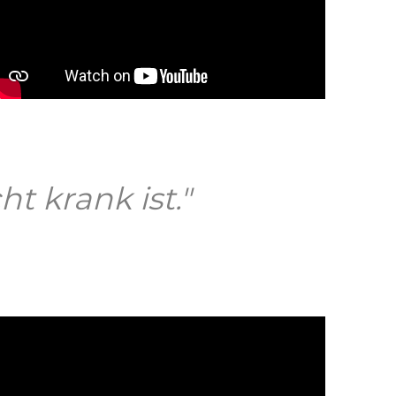
aktivieren
Bei Klick wird dieses Video von YouTube bereitgestellt.
Datenschutzerklärung
cht krank
ist."