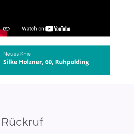
YouTube
aktivieren
Bei Klick wird dieses Video von YouTube bereitgestellt.
Datenschutzerklärung
Neues Knie
Silke Holzner, 60, Ruhpolding
 Rückruf