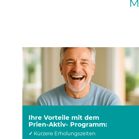
M
Ihre Vorteile mit dem
Prien-Aktiv- Programm:
✓
Kürzere Erholungszeiten