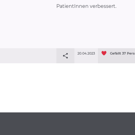
PatientInnen verbessert.
20.04.2023
Gefällt
37
Pers