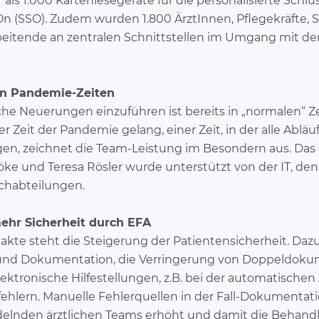
 1.000 Kartenlesegeräte für die personalisierte Schlü
n (SSO). Zudem wurden 1.800 ÄrztInnen, Pflegekräfte, S
eitende an zentralen Schnittstellen im Umgang mit de
in Pandemie-Zeiten
e Neuerungen einzuführen ist bereits in „normalen“ Zei
 Zeit der Pandemie gelang, einer Zeit, in der alle Abl
n, zeichnet die Team-Leistung im Besondern aus. Das E
öke und Teresa Rösler wurde unterstützt von der IT, den
chabteilungen.
mehr Sicherheit durch EFA
lakte steht die Steigerung der Patientensicherheit. Daz
 und Dokumentation, die Verringerung von Doppeldoku
tronische Hilfestellungen, z.B. bei der automatischen 
hlern. Manuelle Fehlerquellen in der Fall-Dokumentati
ndelnden ärztlichen Teams erhöht und damit die Behand