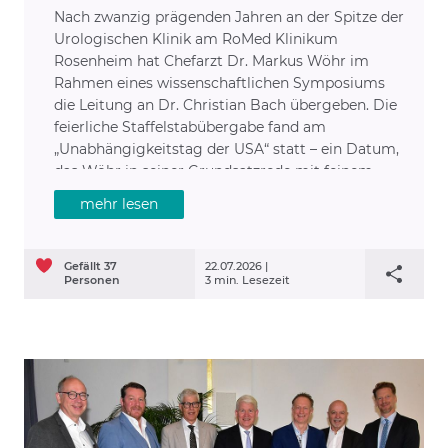
Nach zwanzig prägenden Jahren an der Spitze der
Urologischen Klinik am RoMed Klinikum
Rosenheim hat Chefarzt Dr. Markus Wöhr im
Rahmen eines wissenschaftlichen Symposiums
die Leitung an Dr. Christian Bach übergeben. Die
feierliche Staffelstabübergabe fand am
„Unabhängigkeitstag der USA“ statt – ein Datum,
das Wöhr in seiner Grundsatzrede mit feinem
Humor und persönlicher Note aufgriff.
mehr lesen
Gefällt
37
22.07.2026 |
Personen
3 min. Lesezeit