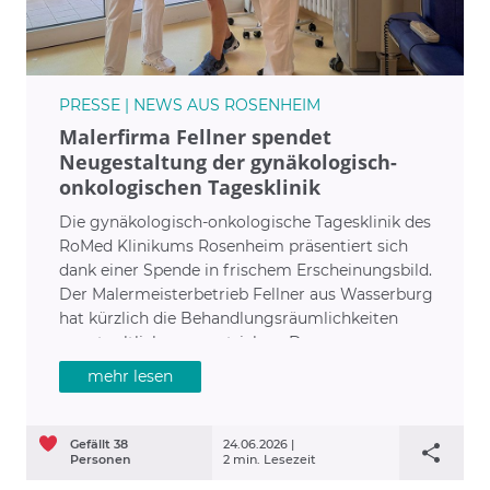
PRESSE | NEWS AUS ROSENHEIM
Malerfirma Fellner spendet
Neugestaltung der gynäkologisch-
onkologischen Tagesklinik
Die gynäkologisch-onkologische Tagesklinik des
RoMed Klinikums Rosenheim präsentiert sich
dank einer Spende in frischem Erscheinungsbild.
Der Malermeisterbetrieb Fellner aus Wasserburg
hat kürzlich die Behandlungsräumlichkeiten
unentgeltlich neu gestrichen. Das neue
Farbkonzept wurde von Geschäftsführerin
mehr lesen
Susanne Fellner-Mandel speziell für die
Tagesklinik entwickelt. Ein moderner warmer
Kupferton prägt nun das Bild und schafft eine
Gefällt
38
24.06.2026 |
Personen
2 min. Lesezeit
ruhige, entspannte Atmosphäre.