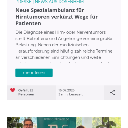
PRESSE | NEWS AUS ROSENHEIM
Neue Spezialambulanz für
Hirntumoren verkürzt Wege für
Patienten
Die Diagnose eines Hirn- oder Nerventumors
stellt Betroffene und Angehörige vor eine große
Belastung. Neben der medizinischen
Herausforderung sind häufig zahlreiche Termine
an verschiedenen Einrichtungen und weite
Fahrten zu spezialisierten Zentren notwendig. Für
viele Patientinnen und Patienten in der Region
mehr lesen
wird dieser Weg künftig deutlich einfacher.
Gefällt
25
16.07.2026 |
Personen
3 min. Lesezeit