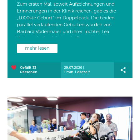
Zum ersten Mal, soweit Aufzeichnungen und
Erinnerungen in der Klinik reichen, gab es die
„1.000ste Geburt“ im Doppelpack. Die beiden
parallel verlaufenden Geburten wurden von
Barbara Vodermaier und ihrer Tochter Lea
Vodermaier begleitet – ein Generationenteam,
das Professionalität und Herzlichkeit verbindet.
mehr lesen
Unisono erzählen die beiden Hebammen: „Solche
Momente tragen wir lange im Herzen. Dass wir
zeitgleich zwei Schwangere betreuen durften und
Gefällt
33
29.07.2026 |
Personen
1 min. Lesezeit
dann beide Kinder als ,1.000. Geburt' gelten – das
berührt uns sehr.