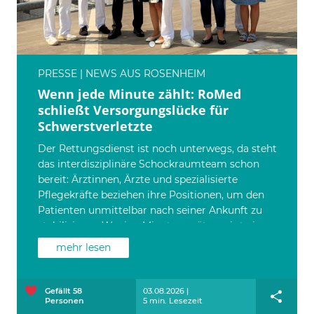
PRESSE | NEWS AUS ROSENHEIM
Wenn jede Minute zählt: RoMed
schließt Versorgungslücke für
Schwerstverletzte
Der Rettungsdienst ist noch unterwegs, da steht
das interdisziplinäre Schockraumteam schon
bereit: Ärztinnen, Ärzte und spezialisierte
Pflegekräfte beziehen ihre Positionen, um den
Patienten unmittelbar nach seiner Ankunft zu
stabilisieren. Wenige Minuten später zeigt ein
Ganzkörper-CT, wo lebensbedrohliche
mehr lesen
Verletzungen liegen. Muss operiert werden, geht
es sofort in den OP. Denn bei schweren Traumata
zählt jede Minute.
Gefällt
58
03.08.2026 |
Personen
5 min. Lesezeit