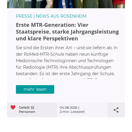
PRESSE | NEWS AUS ROSENHEIM
Erste MTR-Generation: Vier
Staatspreise, starke Jahrgangsleistung
und klare Perspektiven
Sie sind die Ersten ihrer Art – und sie liefern ab. In
der RoMed-MTR-Schule haben neun künftige
Medizinische Technologinnen und Technologen
für Radiologie (MTR) ihre Abschlussprüfungen
bestanden. Es ist der erste Jahrgang der Schule,
der vollständig nach dem neuen MTR-Gesetz
ausgebildet wurde. Die Bilanz: vier Staatspreise
mehr lesen
mit hervorragenden Noten.
Gefällt
32
04.08.2026 |
Personen
2 min. Lesezeit