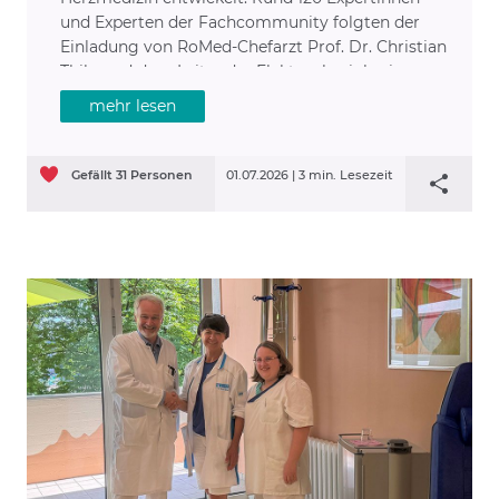
und Experten der Fachcommunity folgten der
Einladung von RoMed-Chefarzt Prof. Dr. Christian
Thilo und dem Leiter der Elektrophysiologie
Oberarzt Dr. Jan Kaufmann, um aktuelle
mehr lesen
Entwicklungen in Diagnostik und Therapie
kardiovaskulärer Erkrankungen zu diskutieren.
Gefällt
31
Personen
01.07.2026 |
3 min. Lesezeit