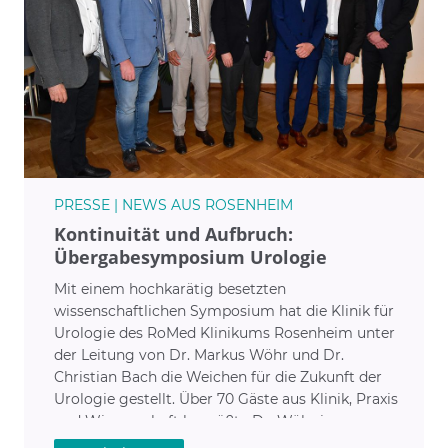
PRESSE | NEWS AUS ROSENHEIM
Kontinuität und Aufbruch:
Übergabesymposium Urologie
Mit einem hochkarätig besetzten
wissenschaftlichen Symposium hat die Klinik für
Urologie des RoMed Klinikums Rosenheim unter
der Leitung von Dr. Markus Wöhr und Dr.
Christian Bach die Weichen für die Zukunft der
Urologie gestellt. Über 70 Gäste aus Klinik, Praxis
und Wissenschaft begrüßte Dr. Wöhr im
Bildungs- und Pfarrzentrum St. Nikolaus „Mit der