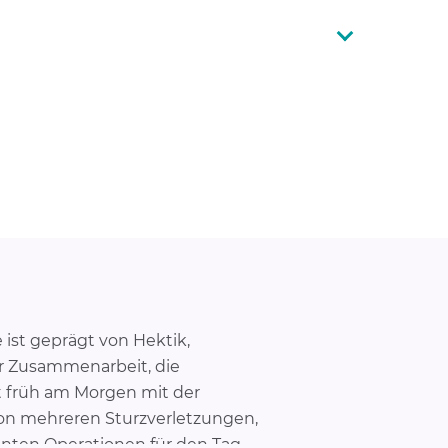
 ist geprägt von Hektik,
r Zusammenarbeit, die
t früh am Morgen mit der
von mehreren Sturzverletzungen,
nten Operationen für den Tag.