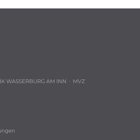
IK WASSERBURG AM INN
·
MVZ
lungen