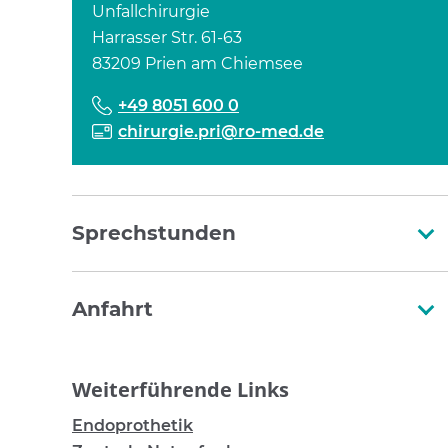
Unfallchirurgie
Harrasser Str. 61-63
83209 Prien am Chiemsee
+49 8051 600 0
chirurgie.pri@ro-med.de
Sprechstunden
Anfahrt
Weiterführende Links
Endoprothetik