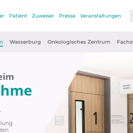
er
Patient
Zuweiser
Presse
Veranstaltungen
m
Wasserburg
Onkologisches Zentrum
Fachz
eim
ahme
,
dlung
rden