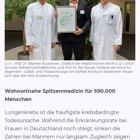
v.l.n.r.: Prof. Dr. Stephan Budweiser, Chefarzt der Medizinischen Klinik 3, Dr. Ulrich
Schulze, RoMed-Geschäftsführer und Prof. Dr. Kai Nowak, Chefarzt der Klinik für
Allgemein-, Gefäß- und Thoraxchirurgie am RoMed Klinikum Rosenheim freuen
sich über die hohe Auszeichnung
Wohnortnahe Spitzenmedizin für 590.000
Menschen
Lungenkrebs ist die häufigste krebsbedingte
Todesursache. Während die Erkrankungsrate bei
Frauen in Deutschland noch steigt, sinken die
Zahlen bei Männern nur langsam. Zugleich zeigen