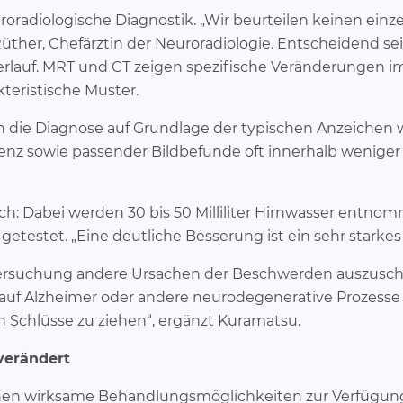
euroradiologische Diagnostik. „Wir beurteilen keinen ein
 Rüther, Chefärztin der Neuroradiologie. Entscheidend 
lauf. MRT und CT zeigen spezifische Veränderungen i
teristische Muster.
nn die Diagnose auf Grundlage der typischen Anzeichen 
nz sowie passender Bildbefunde oft innerhalb weniger 
uch: Dabei werden 30 bis 50 Milliliter Hirnwasser entno
testet. „Eine deutliche Besserung ist ein sehr starkes Z
ntersuchung andere Ursachen der Beschwerden auszusch
auf Alzheimer oder andere neurodegenerative Prozesse 
 Schlüsse zu ziehen“, ergänzt Kuramatsu.
verändert
tehen wirksame Behandlungsmöglichkeiten zur Verfügung