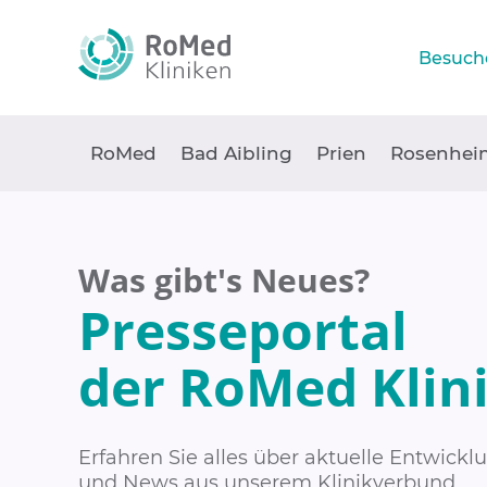
Besuch
RoMed
Bad Aibling
Prien
Rosenhei
Was gibt's Neues?
Presseportal
der RoMed Klin
Erfahren Sie alles über aktuelle Entwick
und News aus unserem Klinikverbund.