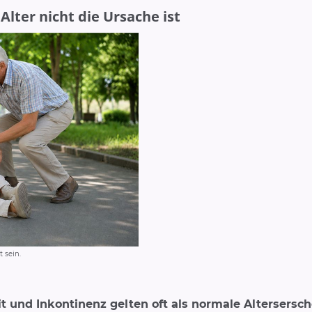
lter nicht die Ursache ist
 sein.
(v.l.): Prof. Dr. Joji Kuramatsu, Chefarzt Neurologi
Neuroradiologie, Dr. Georgios Ntoulias, Chefarzt
t und Inkontinenz gelten oft als normale Altersersc