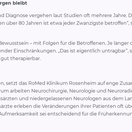
rgen bleibt
Diagnose vergehen laut Studien oft mehrere Jahre. Das
 über 80 Jahren ist etwa jeder Zwanzigste betroffen“, s
Bewusstsein – mit Folgen für die Betroffenen. Je länge
bender Einschränkungen. „Das ist eigentlich untragbar“,
 gut therapierbar.
en, setzt das RoMed Klinikum Rosenheim auf enge Zus
um arbeiten Neurochirurgie, Neurologie und Neuroradi
särzten und niedergelassenen Neurologen aus dem Lan
ärzte erleben die Veränderungen ihrer Patienten oft üb
e Aufmerksamkeit sei entscheidend für die Früherkennu