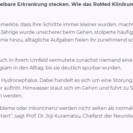
lbare Erkrankung stecken. Wie das RoMed Klinikum
emerkte, dass ihre Schritte immer kleiner wurden, macht
Jährige wurde unsicherer beim Gehen, stolperte häufi
e hinzu, alltägliche Aufgaben fielen ihr zunehmend sc
 Auch in ihrem Umfeld vermutete zunächst niemand ein
sam in den Alltag, bis sie deutlich spürbar wurden.
h: Hydrocephalus. Dabei handelt es sich um eine Störung
r auftritt. Hirnwasser staut sich im Gehirn und führt z
n werden.
leme oder Inkontinenz werden nicht selten als normal
rt“, sagt Prof. Dr. Joji Kuramatsu, Chefarzt der Neurolo