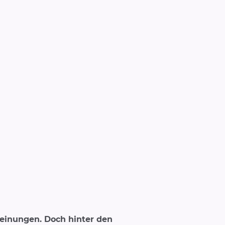
e, Dr. Charlotte Rüther, Chefärztin
 Neurochirurgie
heinungen. Doch hinter den