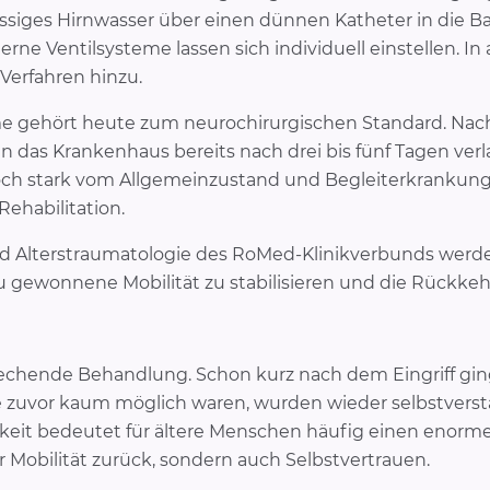
ssiges Hirnwasser über einen dünnen Katheter in die B
ne Ventilsysteme lassen sich individuell einstellen. 
Verfahren hinzu.
me gehört heute zum neurochirurgischen Standard. Nac
 das Krankenhaus bereits nach drei bis fünf Tagen verla
och stark vom Allgemeinzustand und Begleiterkrankunge
Rehabilitation.
nd Alterstraumatologie des RoMed-Klinikverbunds werden
gewonnene Mobilität zu stabilisieren und die Rückkehr i
rechende Behandlung. Schon kurz nach dem Eingriff ging 
zuvor kaum möglich waren, wurden wieder selbstverstä
keit bedeutet für ältere Menschen häufig einen enorme
ur Mobilität zurück, sondern auch Selbstvertrauen.