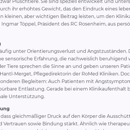
zwar Plüschtiere. Sie sind speziell entwickelt und unte
ch ihr erhöhtes Gewicht, das den Eindruck eines lebend
 kleinen, aber wichtigen Beitrag leisten, um den Klini
 Ingmar Töppel, Präsident des RC Rosenheim, aus persö
g
fig unter Orientierungsverlust und Angstzuständen. D
ne sensorische Erfahrung, die nachweislich beruhigend w
er Tiere sprechen die Sinne an und geben unseren Pati
th Hantl-Merget, Pflegedirektorin der RoMed Kliniken. D
sonderen Begleitern: Auch Patienten mit Angstsymptom
pürbare Entlastung. Gerade bei einem Klinikaufenthalt 
nale Unterstützung.
kung
dass gleichmäßiger Druck auf den Körper die Ausschütt
nd Vertrauen sowie Bindung stärkt. Ähnlich wie therap