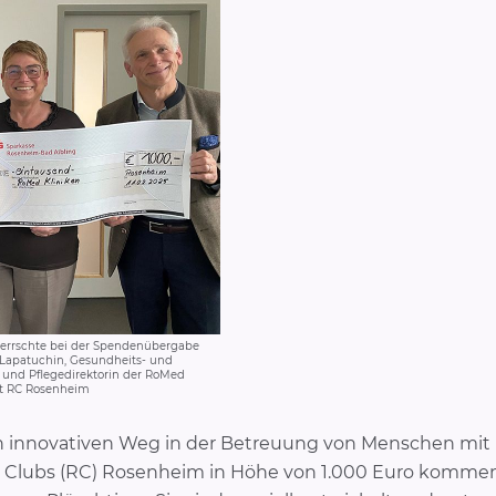
herrschte bei der Spendenübergabe
a Lapatuchin, Gesundheits- und
n und Pflegedirektorin der RoMed
ent RC Rosenheim
n innovativen Weg in der Betreuung von Menschen mit
 Clubs (RC) Rosenheim in Höhe von 1.000 Euro kommen