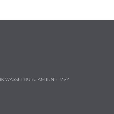
IK WASSERBURG AM INN
·
MVZ