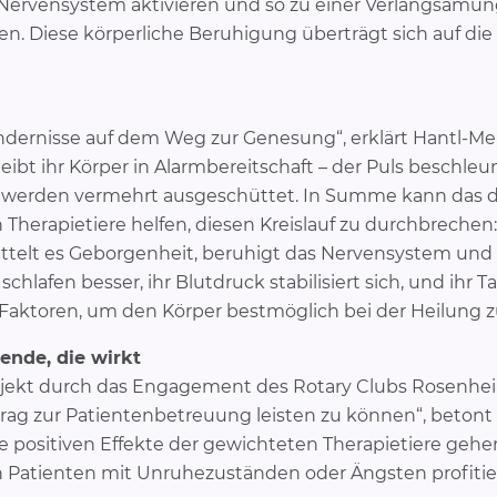
 Nervensystem aktivieren und so zu einer Verlangsamun
en. Diese körperliche Beruhigung überträgt sich auf die
ndernisse auf dem Weg zur Genesung“, erklärt Hantl-Me
eibt ihr Körper in Alarmbereitschaft – der Puls beschleun
l werden vermehrt ausgeschüttet. In Summe kann das 
 Therapietiere helfen, diesen Kreislauf zu durchbrechen
telt es Geborgenheit, beruhigt das Nervensystem und
, schlafen besser, ihr Blutdruck stabilisiert sich, und i
e Faktoren, um den Körper bestmöglich bei der Heilung z
ende, die wirkt
ekt durch das Engagement des Rotary Clubs Rosenheim.
ag zur Patientenbetreuung leisten zu können“, betont 
 positiven Effekte der gewichteten Therapietiere gehe
Patienten mit Unruhezuständen oder Ängsten profiti