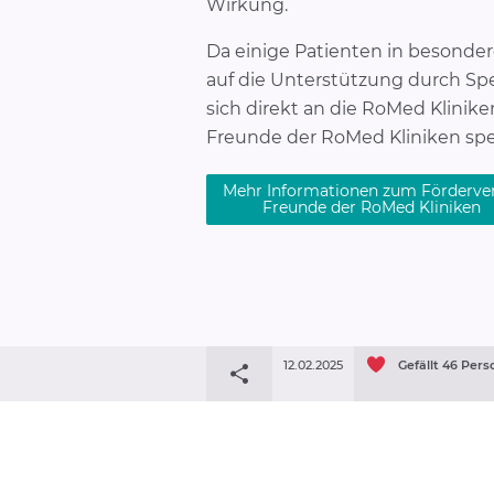
Wirkung.
Da einige Patienten in besonder
auf die Unterstützung durch Sp
sich direkt an die RoMed Klinik
Freunde der RoMed Kliniken sp
Mehr Informationen zum Förderve
Freunde der RoMed Kliniken
12.02.2025
Gefällt
46
Pers