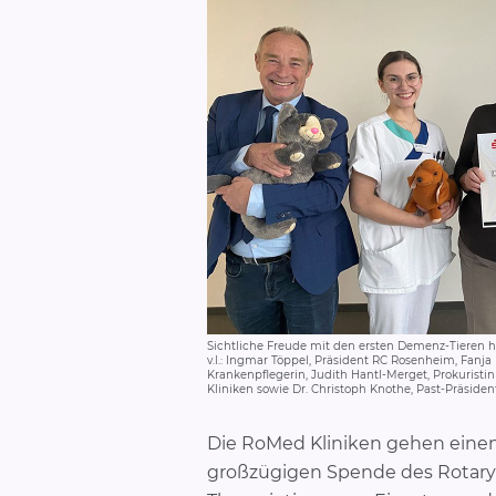
Sichtliche Freude mit den ersten Demenz-Tieren 
v.l.: Ingmar Töppel, Präsident RC Rosenheim, Fanj
Krankenpflegerin, Judith Hantl-Merget, Prokuristi
Kliniken sowie Dr. Christoph Knothe, Past-Präsid
Die RoMed Kliniken gehen eine
großzügigen Spende des Rotary