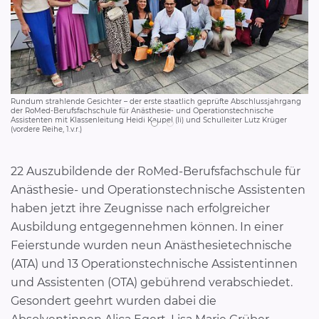
Rundum strahlende Gesichter – der erste staatlich geprüfte Abschlussjahrgang
Gl
der RoMed-Berufsfachschule für Anästhesie- und Operationstechnische
Kau
Assistenten mit Klassenleitung Heidi Kaupel (li) und Schulleiter Lutz Krüger
Lo
(vordere Reihe, 1.v.r.)
22 Auszubildende der RoMed-Berufsfachschule für
Anästhesie- und Operationstechnische Assistenten
haben jetzt ihre Zeugnisse nach erfolgreicher
Ausbildung entgegennehmen können. In einer
Feierstunde wurden neun Anästhesietechnische
(ATA) und 13 Operationstechnische Assistentinnen
und Assistenten (OTA) gebührend verabschiedet.
Gesondert geehrt wurden dabei die