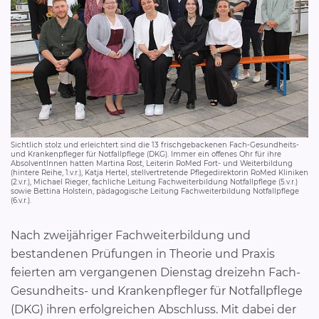
Sichtlich stolz und erleichtert sind die 13 frischgebackenen Fach-Gesundheits-
und Krankenpfleger für Notfallpflege (DKG). Immer ein offenes Ohr für ihre
AbsolventInnen hatten Martina Rost, Leiterin RoMed Fort- und Weiterbildung
(hintere Reihe, 1.v.r.), Katja Hertel, stellvertretende Pflegedirektorin RoMed Kliniken
(2.v.r.), Michael Rieger, fachliche Leitung Fachweiterbildung Notfallpflege (5.v.r.)
sowie Bettina Holstein, pädagogische Leitung Fachweiterbildung Notfallpflege
(6.v.r.).
Nach zweijähriger Fachweiterbildung und
bestandenen Prüfungen in Theorie und Praxis
feierten am vergangenen Dienstag dreizehn Fach-
Gesundheits- und Krankenpfleger für Notfallpflege
(DKG) ihren erfolgreichen Abschluss. Mit dabei der