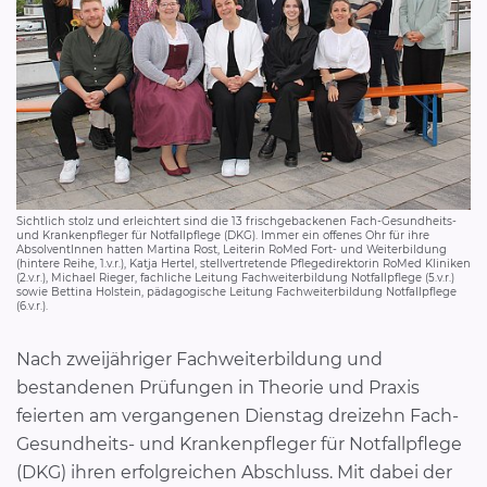
Sichtlich stolz und erleichtert sind die 13 frischgebackenen Fach-Gesundheits-
und Krankenpfleger für Notfallpflege (DKG). Immer ein offenes Ohr für ihre
AbsolventInnen hatten Martina Rost, Leiterin RoMed Fort- und Weiterbildung
(hintere Reihe, 1.v.r.), Katja Hertel, stellvertretende Pflegedirektorin RoMed Kliniken
(2.v.r.), Michael Rieger, fachliche Leitung Fachweiterbildung Notfallpflege (5.v.r.)
sowie Bettina Holstein, pädagogische Leitung Fachweiterbildung Notfallpflege
(6.v.r.).
Nach zweijähriger Fachweiterbildung und
bestandenen Prüfungen in Theorie und Praxis
feierten am vergangenen Dienstag dreizehn Fach-
Gesundheits- und Krankenpfleger für Notfallpflege
(DKG) ihren erfolgreichen Abschluss. Mit dabei der