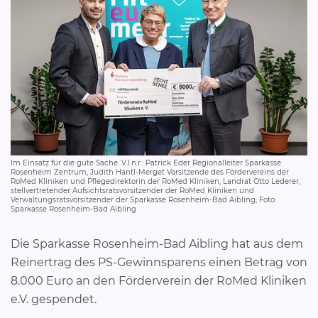
Im Einsatz für die gute Sache. V.l.n.r.: Patrick Eder Regionalleiter Sparkasse
Rosenheim Zentrum, Judith Hantl-Merget Vorsitzende des Fördervereins der
RoMed Kliniken und Pflegedirektorin der RoMed Kliniken, Landrat Otto Lederer,
stellvertretender Aufsichtsratsvorsitzender der RoMed Kliniken und
Verwaltungsratsvorsitzender der Sparkasse Rosenheim-Bad Aibling; Foto:
Sparkasse Rosenheim-Bad Aibling
Die Sparkasse Rosenheim-Bad Aibling hat aus dem
Reinertrag des PS-Gewinnsparens einen Betrag von
8.000 Euro an den Förderverein der RoMed Kliniken
e.V. gespendet.