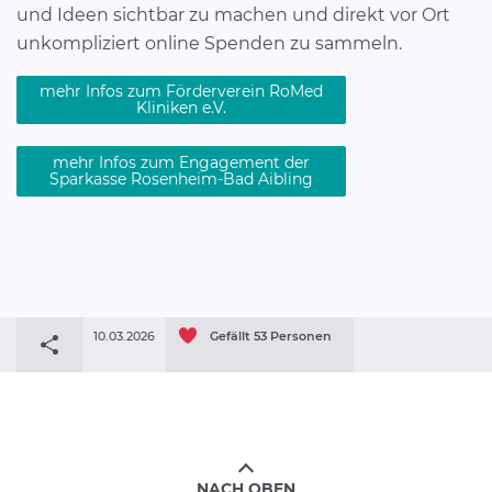
und Ideen sichtbar zu machen und direkt vor Ort
unkompliziert online Spenden zu sammeln.
mehr Infos zum Förderverein RoMed
Kliniken e.V.
mehr Infos zum Engagement der
Sparkasse Rosenheim-Bad Aibling
10.03.2026
Gefällt
53
Personen
NACH OBEN