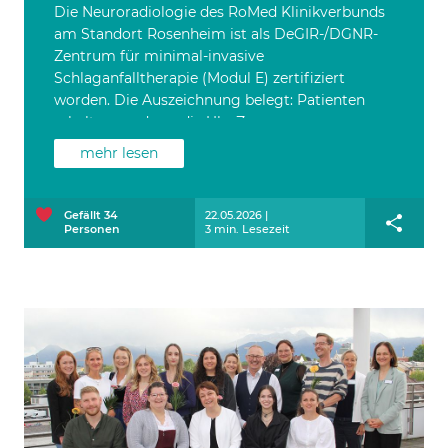
Die Neuroradiologie des RoMed Klinikverbunds
am Standort Rosenheim ist als DeGIR-/DGNR-
Zentrum für minimal-invasive
Schlaganfalltherapie (Modul E) zertifiziert
worden. Die Auszeichnung belegt: Patienten
erhalten rund um die Uhr Zugang zu
mechanischer Thrombektomie und weiteren
mehr lesen
kathetergestützten Verfahren – mit nachweislich
hohen Fallzahlen und dokumentierter Qualität.
Das Siegel beinhaltet zudem die anerkannte
Gefällt
34
22.05.2026 |
Personen
3 min. Lesezeit
Ausbildungsbefugnis zum DeGIR Modul E für
künftige Spezialistinnen und Spezialisten.