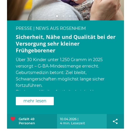
PRESSE | NEWS AUS ROSENHEIM
Sicherheit, Nähe und Qualität bei der
Versorgung sehr kleiner
Frühgeborener
Über 30 Kinder unter 1.250 Gramm in 2025
versorgt – G‑BA‑Mindestmenge erreicht.
Geburtsmedizin betont: Ziel bleibt,
Schwangerschaften möglichst lange sicher
fortzuführen.
Die langen Klinikaufenthalte bei der Versorgung
von kleinsten Frühgeborenen, mitunter an der
mehr lesen
Grenze zur Lebensfähigkeit, stellen für die
betroffenen Familien, aber auch die versorgenden
Kinderkliniken stets eine besondere
Gefällt
49
10.04.2026 |
Personen
4 min. Lesezeit
Herausforderung dar. Das RoMed Klinikum
Rosenheim verzeichnet für 2025 ein Rekordjahr in