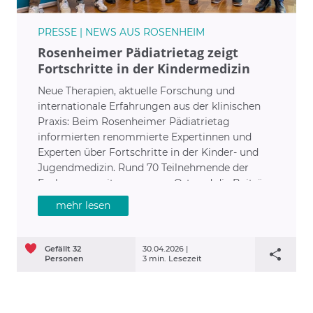
PRESSE | NEWS AUS ROSENHEIM
Rosenheimer Pädiatrietag zeigt
Fortschritte in der Kindermedizin
Neue Therapien, aktuelle Forschung und
internationale Erfahrungen aus der klinischen
Praxis: Beim Rosenheimer Pädiatrietag
informierten renommierte Expertinnen und
Experten über Fortschritte in der Kinder- und
Jugendmedizin. Rund 70 Teilnehmende der
Fachcommunity waren vor Ort und die Beiträge
aus den verschiedensten Bereichen der
mehr lesen
Kinderheilkunde zeigten, wie rasant sich
Diagnostik und Therapie in der Kindermedizin
weiterentwickeln. Dazu sind prominente Vertreter
Gefällt
32
30.04.2026 |
aus den nationalen Fachgesellschaften der
Personen
3 min. Lesezeit
Einladung von RoMed-Chefarzt PD Dr. Hendrik
Jünger nach Rosenheim gefolgt.