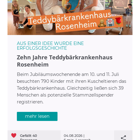
Ausbildungsstätte für weitere Institute.
Kulinarisch werden Sie durch unsere hauseigene
Küche bestens versorgt. Die Auszeichnung als
„Green Hospital“ zeigt: Wir investieren seit langem
auch in ökologisch zukunftsfähige
AUS EINER IDEE WURDE EINE
Energieversorgung.
ERFOLGSGESCHICHTE
Zehn Jahre Teddybärkrankenhaus
Rosenheim
Beim Jubiläumswochenende am 10. und 11. Juli
besuchten 790 Kinder mit ihren Kuscheltieren das
Teddybärkrankenhaus. Gleichzeitig ließen sich 39
Menschen als potenzielle Stammzellspender
registrieren.
mehr lesen
Gefällt
40
04.08.2026 |
Personen
6 min. Lesezeit