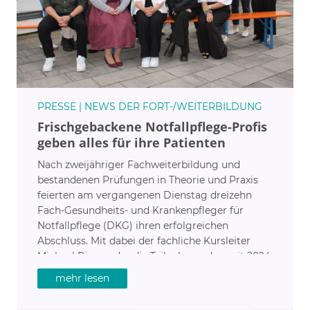
PRESSE | NEWS DER FORT-/WEITERBILDUNG
Frischgebackene Notfallpflege-Profis
geben alles für ihre Patienten
Nach zweijähriger Fachweiterbildung und
bestandenen Prüfungen in Theorie und Praxis
feierten am vergangenen Dienstag dreizehn
Fach-Gesundheits- und Krankenpfleger für
Notfallpflege (DKG) ihren erfolgreichen
Abschluss. Mit dabei der fachliche Kursleiter
Michael Rieger, der die Teilnehmenden seit 2024
mit viel Engagement und Herzblut betreut hat.
mehr lesen
Außerdem Katja Hertel, stellvertretende
Pflegedirektorin der RoMed Kliniken, Dr. Michael