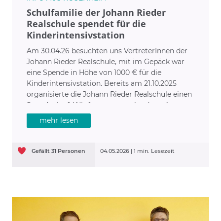
Schulfamilie der Johann Rieder
Realschule spendet für die
Kinderintensivstation
Am 30.04.26 besuchten uns VertreterInnen der
Johann Rieder Realschule, mit im Gepäck war
eine Spende in Höhe von 1000 € für die
Kinderintensivstation. Bereits am 21.10.2025
organisierte die Johann Rieder Realschule einen
Spendenlauf. Wir freuen uns sehr, dass die
Schulfamilie bei der Verteilung der Spenden auch
mehr lesen
an uns gedacht hat und bedanken uns sehr
herzlich bei allen Läuferinnen und Läufern!
Gefällt
31
Personen
04.05.2026 |
1 min. Lesezeit