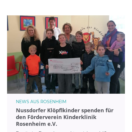
der Versorgung sehr kleiner Frühgeborener unter
1.250 Gramm: Insgesamt wurden über 30 dieser
hochkomplexen Patientinnen und Patienten
fürsorglich behandelt, darunter viele
Frühgeborene mit einem Geburtsgewicht
deutlich unter 1000 Gramm.
NEWS AUS ROSENHEIM
Nussdorfer Klöpflkinder spenden für
den Förderverein Kinderklinik
Rosenheim e.V.