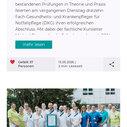
bestandenen Prüfungen in Theorie und Praxis
feierten am vergangenen Dienstag dreizehn
Fach-Gesundheits- und Krankenpfleger für
Notfallpflege (DKG) ihren erfolgreichen
Abschluss. Mit dabei der fachliche Kursleiter
Michael Rieger, der die Teilnehmenden seit 2024
mit viel Engagement und Herzblut betreut hat.
mehr lesen
Außerdem Katja Hertel, stellvertretende
Pflegedirektorin der RoMed Kliniken, Dr. Michael
Bayeff-Filloff, Chefarzt der Zentralen
Gefällt
37
13.05.2026 |
Notaufnahme des Klinikums Rosenheim sowie
Personen
2 min. Lesezeit
Martina Rost, Leiterin der RoMed Fort- und
Weiterbildung.