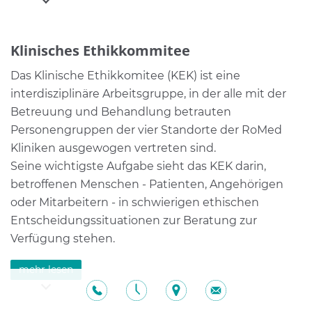
auf Sie zu, wenn Sie ein Gespräch oder eine
seelsorgerische Begleitung in Ihren Anliegen
Klinisches Ethikkommitee
wünschen. Wir möchten Sie aber auch ermutigen,
uns über die Station zu benachrichtigen, da wir
Das Klinische Ethikkomitee (KEK) ist eine
gleichzeitig noch in anderen Kliniken tätig sind. Wir
interdisziplinäre Arbeitsgruppe, in der alle mit der
freuen uns darauf, Sie kennen zu lernen und
Betreuung und Behandlung betrauten
wünschen Ihnen Gottes Segen!
Personengruppen der vier Standorte der RoMed
Kliniken ausgewogen vertreten sind.
Kommunion- und Abendmahlfeier im
Seine wichtigste Aufgabe sieht das KEK darin,
Krankenzimmer
betroffenen Menschen - Patienten, Angehörigen
Nach den kath. Gottesdiensten wird Ihnen auf
oder Mitarbeitern - in schwierigen ethischen
Wunsch die Heilige Kommunion gebracht. Das
Entscheidungssituationen zur Beratung zur
evangelische Abendmahl kann ebenfalls auf den
Verfügung stehen.
Zimmern gefeiert werden. Anmeldung dazu jeweils
Es bietet die Chance, durch offene, faire und
mehr lesen
über Ihre Station.
angstfreie Diskussion die verschiedenen
Wahrnehmungen und Sichtweisen mit ihren
Die
Krankensalbung
ist ein Zeichen dafür, dass