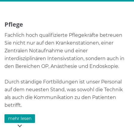
Pflege
Fachlich hoch qualifizierte Pflegekräfte betreuen
Sie nicht nur auf den Krankenstationen, einer
Zentralen Notaufnahme und einer
interdisziplinären Intensivstation, sondern auch in
den Bereichen OP, Anästhesie und Endoskopie.
Durch ständige Fortbildungen ist unser Personal
auf dem neuesten Stand, was sowohl die Technik
als auch die Kommunikation zu den Patienten
betrifft.
Wir hoffen, Ihren Bedürfnissen und Forderungen
mehr lesen
gerecht zu werden, Ihre Ängste und Vorbehalte
abzubauen und Ihnen die Hoffnung auf eine