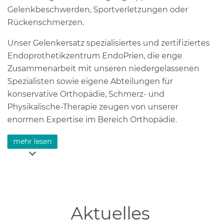
Gelenkbeschwerden, Sportverletzungen oder
Rückenschmerzen.
Unser Gelenkersatz spezialisiertes und zertifiziertes
Endoprothetikzentrum EndoPrien, die enge
Zusammenarbeit mit unseren niedergelassenen
Spezialisten sowie eigene Abteilungen für
konservative Orthopädie, Schmerz- und
Physikalische-Therapie zeugen von unserer
enormen Expertise im Bereich Orthopädie.
Mit unseren freundlichen Zimmern, der
mehr lesen
komfortabel ausgestatteten Komfortstation sowie
der Cafeteria-Terrasse mit herrlichem See- und
Bergblick möchten wir Ihnen den Aufenthalt so
angenehm wie möglich gestalten. Um das
kulinarische Wohl kümmert sich unsere
Aktuelles
hauseigene Küche, die neben bayerischen