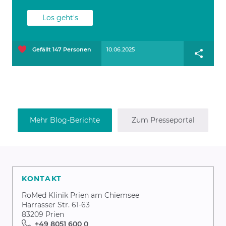
Los geht's
Gefällt
147
Personen
10.06.2025
Mehr Blog-Berichte
Zum Presseportal
KONTAKT
RoMed Klinik Prien am Chiemsee
Harrasser Str. 61-63
83209 Prien
+49 8051 600 0