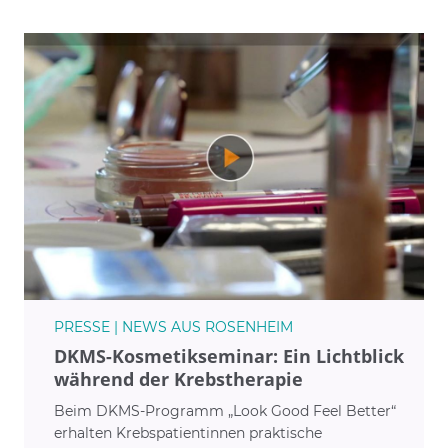
Klassikern und internationalen Gerichten auch
verschiedene Salatvariationen anbietet und somit
keine Wünsche offenlässt.
Als Teil der regionalen Notfallversorgung steht
unsere Zentrale Notaufnahme rund um die Uhr für
Notfälle bereit und bereitet die Patienten für die
anschließende Versorgung im Haus, oder – je nach
Erkrankung – in die am besten geeignete Klinik des
RoMed-Verbundes, mit höchster Expertise vor.
Unsere Klinik ist Lehrkrankenhaus der LMU
München, der PMU Salzburg sowie
PRESSE | NEWS AUS ROSENHEIM
Ausbildungsstätte weiterer Institute.
DKMS-Kosmetikseminar: Ein Lichtblick
während der Krebstherapie
Beim DKMS-Programm „Look Good Feel Better“
erhalten Krebspatientinnen praktische