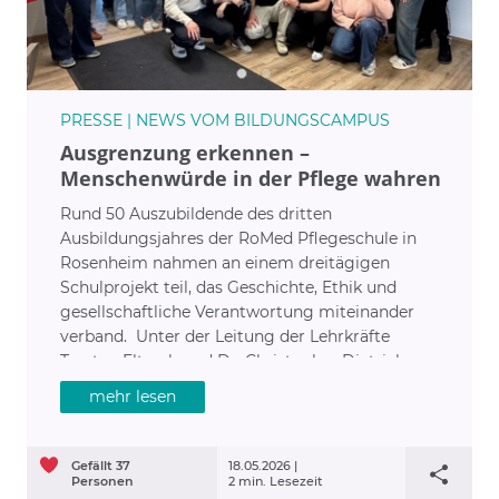
PRESSE | NEWS VOM BILDUNGSCAMPUS
Ausgrenzung erkennen –
Menschenwürde in der Pflege wahren
Rund 50 Auszubildende des dritten
Ausbildungsjahres der RoMed Pflegeschule in
Rosenheim nahmen an einem dreitägigen
Schulprojekt teil, das Geschichte, Ethik und
gesellschaftliche Verantwortung miteinander
verband. Unter der Leitung der Lehrkräfte
Torsten Eltzsch und Dr. Christopher Dietrich
reflektierten die Teilnehmenden
mehr lesen
Ausgrenzungsprozesse und die Bedeutung von
Menschenwürde im Rahmen des
Selbstverständnisses der Pflegeschule als Teil des
Gefällt
37
18.05.2026 |
Netzwerkes „Schule ohne Rassismus – Schule mit
Personen
2 min. Lesezeit