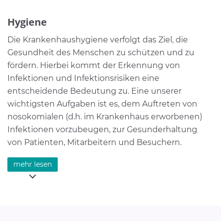
baldige Genesung geben zu können.
Hygiene
mehr lesen
Die Krankenhaushygiene verfolgt das Ziel, die
Gesundheit des Menschen zu schützen und zu
fördern. Hierbei kommt der Erkennung von
Infektionen und Infektionsrisiken eine
entscheidende Bedeutung zu. Eine unserer
wichtigsten Aufgaben ist es, dem Auftreten von
nosokomialen (d.h. im Krankenhaus erworbenen)
Infektionen vorzubeugen, zur Gesunderhaltung
von Patienten, Mitarbeitern und Besuchern.
In unseren Häusern ist ein strukturiertes Hygiene-
mehr lesen
und Risikomanagement entwickelt und etabliert.
Darin beinhaltet sind auch geeignete Maßnahmen
zur Infektionsprävention. Wir orientieren uns an
den aktuellen Richtlinien und Empfehlungen der