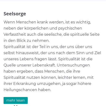
bei familiären Problemen
Lebenskrisen eines Familienmitgliedes
Seelsorge
Abhängigkeitserkrankungen oder Gefährdung
Fragen der Krankheitsfolgen für die Familie
Wenn Menschen krank werden, ist es wichtig,
Krankheitsverarbeitung
neben der körperlichen und psychischen
pflegende Angehörige
Verfasstheit auch die seelische, die spirituelle Seite
Suizidalität
in den Blick zu nehmen.
Spiritualität ist der Teil in uns, der uns über uns
Das Sozial- und Entlassmanagement wird nicht nur
selbst hinausweist, der uns nach dem Sinn und Ziel
auf Initiative der Stationsärzte und des
unseres Lebens fragen lässt. Spiritualität ist die
Pflegepersonals tätig, sondern Patienten und
Quelle unserer Lebenskraft. Untersuchungen
Angehörige können sich direkt an ihn wenden. Er
haben ergeben, dass Menschen, die ihre
ist kostenlos und unterliegt der gesetzlichen
Spiritualität nutzen können, leichter lernen, mit
Schweigepflicht.
ihrer Erkrankung umzugehen, ja sogar höhere
Heilungschancen haben.
Im Hause sind eine evangelische Klinikpfarrerin und
mehr lesen
ein katholischer Pfarrer tätig. Wir kommen gerne