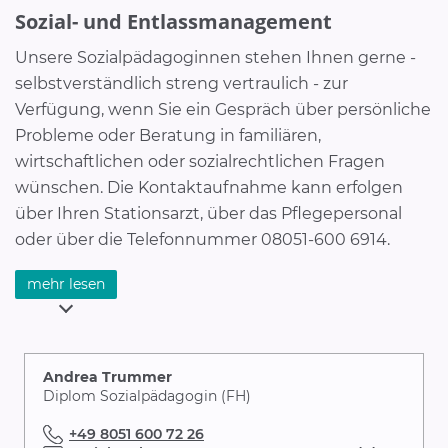
KRINKO (Kommission für Krankenhaushygiene und
Sozial- und Entlassmanagement
Infektionsprävention beim Robert-Koch-Institut),
Unsere Sozialpädagoginnen stehen Ihnen gerne -
dem Infektionsschutzgesetz und weiteren für die
selbstverständlich streng vertraulich - zur
Krankenhaushygiene relevanten Vorgaben. In
Verfügung, wenn Sie ein Gespräch über persönliche
enger Kooperation mit den Mitarbeitern aller vier
Probleme oder Beratung in familiären,
Häuser der RoMed Kliniken werden diese
wirtschaftlichen oder sozialrechtlichen Fragen
Maßnahmen umgesetzt sowie der Erfolg und die
wünschen. Die Kontaktaufnahme kann erfolgen
Wirksamkeit erfasst.
über Ihren Stationsarzt, über das Pflegepersonal
mehr Infomationen
oder über die Telefonnummer 08051-600 6914.
Das Aufgabenspektrum des Sozial- und
mehr lesen
Entlassmanagements gliedert sich v.a. in 3
Bereiche:
Beratung und Information:
Andrea Trummer
Diplom Sozialpädagogin (FH)
bei sozialen und sozialrechtlichen Fragen
+49 8051 600 72 26
bei Leistungsansprüchen gegenüber Behörden