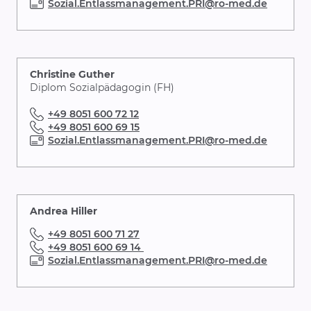
Sozial.Entlassmanagement.PRI@ro-med.de
(z. B. Erziehungsgeld, Krankengeld,
Haushaltshilfe)
Beruf und Arbeitsplatz
Pflegebedürftigkeit
Christine Guther
Krankenhausnachsorge
Diplom Sozialpädagogin (FH)
+49 8051 600 72 12
Vermittlung und Rehabilitation:
+49 8051 600 69 15
Sozial.Entlassmanagement.PRI@ro-med.de
in Anschlussheilbehandlungen nach schweren
Akuterkrankungen (Herzinfarkt, Frakturen etc.)
in Fachkliniken
Alten- und Pflegeheime
Andrea Hiller
ambulante Therapien
+49 8051 600 71 27
Kontakte zu ambulanten psychosozialen
+49 8051 600 69 14
Versorgungsnetzen und Selbsthilfegruppen
Sozial.Entlassmanagement.PRI@ro-med.de
Familienberatung: