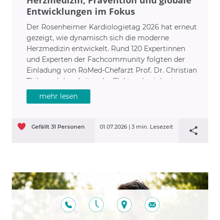
Entwicklungen im Fokus
Der Rosenheimer Kardiologietag 2026 hat erneut
gezeigt, wie dynamisch sich die moderne
Herzmedizin entwickelt. Rund 120 Expertinnen
und Experten der Fachcommunity folgten der
Einladung von RoMed-Chefarzt Prof. Dr. Christian
Thilo und dem Leiter der Elektrophysiologie
Oberarzt Dr. Jan Kaufmann, um aktuelle
mehr lesen
Entwicklungen in Diagnostik und Therapie
kardiovaskulärer Erkrankungen zu diskutieren.
Gefällt
31
Personen
01.07.2026 |
3 min. Lesezeit