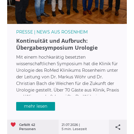
PRESSE | NEWS AUS ROSENHEIM
Kontinuität und Aufbruch:
Übergabesymposium Urologie
Mit einem hochkarätig besetzten
wissenschaftlichen Symposium hat die Klinik für
Urologie des RoMed Klinikums Rosenheim unter
der Leitung von Dr. Markus Wöhr und Dr.
Christian Bach die Weichen für die Zukunft der
Urologie gestellt. Über 70 Gäste aus Klinik, Praxis
und Wissenschaft begrüßte Dr. Wöhr im
Bildungs- und Pfarrzentrum St. Nikolaus „Mit der
mehr lesen
Verschiebung der Altersstruktur steht auch die
Urologie im Spannungsfeld von Demografie,
Ökonomie und Hightech-Medizin. Aktuelle
Gefällt
42
21.07.2026 |
Themen wie die kommende Gesundheitsreform,
Personen
5 min. Lesezeit