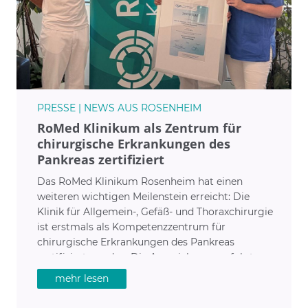
PRESSE | NEWS AUS ROSENHEIM
RoMed Klinikum als Zentrum für
chirurgische Erkrankungen des
Pankreas zertifiziert
Das RoMed Klinikum Rosenheim hat einen
weiteren wichtigen Meilenstein erreicht: Die
Klinik für Allgemein-, Gefäß- und Thoraxchirurgie
ist erstmals als Kompetenzzentrum für
chirurgische Erkrankungen des Pankreas
zertifiziert worden. Die Auszeichnung erfolgte
durch die Chirurgische Arbeitsgemeinschaft für
mehr lesen
Leber, Galle und Pankreas (CALGP) der Deutschen
Gesellschaft für Allgemein- und Viszeralchirurgie