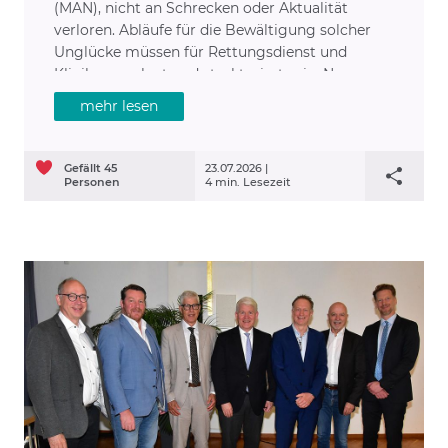
(MAN), nicht an Schrecken oder Aktualität
verloren. Abläufe für die Bewältigung solcher
Unglücke müssen für Rettungsdienst und
Kliniken geplant und strukturiert sein. Nur so
kann sichergestellt werden, dass alle Patienten
mehr lesen
die benötigte Behandlung erhalten.
Gefällt
45
23.07.2026 |
Personen
4 min. Lesezeit