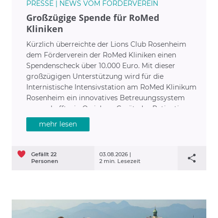
PRESSE | NEWS VOM FÖRDERVEREIN
Großzügige Spende für RoMed
Kliniken
Kürzlich überreichte der Lions Club Rosenheim
dem Förderverein der RoMed Kliniken einen
Spendenscheck über 10.000 Euro. Mit dieser
großzügigen Unterstützung wird für die
Internistische Intensivstation am RoMed Klinikum
Rosenheim ein innovatives Betreuungssystem
angeschafft: ein Qwiek.up-Gerät, das Patientinnen
und Patienten während ihres Aufenthaltes
mehr lesen
beruhigen kann und stabilisiert. Die Firma
Stangelmayer leistete mit 2.500 Euro einen
wesentlichen Beitrag zu dieser Spendenaktion
Gefällt
22
03.08.2026 |
und unterstreicht damit ihr Engagement für die
Personen
2 min. Lesezeit
medizinische Versorgung in der Region.