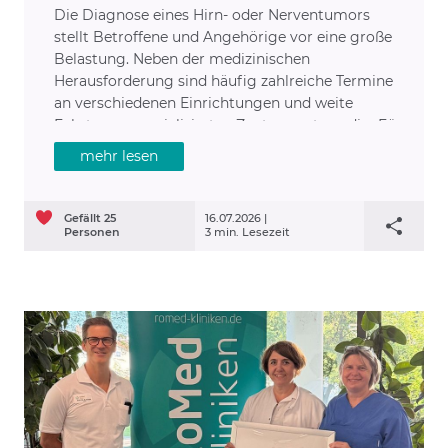
Die Diagnose eines Hirn- oder Nerventumors
stellt Betroffene und Angehörige vor eine große
Belastung. Neben der medizinischen
Herausforderung sind häufig zahlreiche Termine
an verschiedenen Einrichtungen und weite
Fahrten zu spezialisierten Zentren notwendig. Für
viele Patientinnen und Patienten in der Region
mehr lesen
wird dieser Weg künftig deutlich einfacher.
Gefällt
25
16.07.2026 |
Personen
3 min. Lesezeit