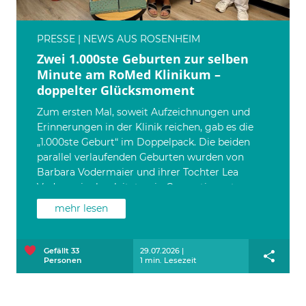
PRESSE | NEWS AUS ROSENHEIM
Zwei 1.000ste Geburten zur selben
Minute am RoMed Klinikum –
doppelter Glücksmoment
Zum ersten Mal, soweit Aufzeichnungen und
Erinnerungen in der Klinik reichen, gab es die
„1.000ste Geburt“ im Doppelpack. Die beiden
parallel verlaufenden Geburten wurden von
Barbara Vodermaier und ihrer Tochter Lea
Vodermaier begleitet – ein Generationenteam,
das Professionalität und Herzlichkeit verbindet.
mehr lesen
Unisono erzählen die beiden Hebammen: „Solche
Momente tragen wir lange im Herzen. Dass wir
zeitgleich zwei Schwangere betreuen durften und
Gefällt
33
29.07.2026 |
Personen
1 min. Lesezeit
dann beide Kinder als ,1.000. Geburt' gelten – das
berührt uns sehr.